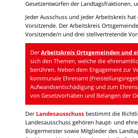
Gesetzentwürfen der Landtagsfraktionen, 
Jeder Ausschuss und jeder Arbeitskreis hat 
Vorsitzende. Der Arbeitskreis Ortsgemeind
Vorsitzende/n und drei stellvertretende Vor
Der
Arbeitskreis Ortsgemeinden und e
sich den Themen, welche die ehrenamtlic
berühren. Neben dem Engagement zur V
kommunale Ehrenamt (Freistellungsregel
Aufwandsentschädigung und zum Ehrensold
von Gesetzvorhaben und Belangen der Or
Der
Landesausschuss
bestimmt die Richtl
Landesausschuss gehören haupt- und ehre
Bürgermeister sowie Mitglieder des Landtag