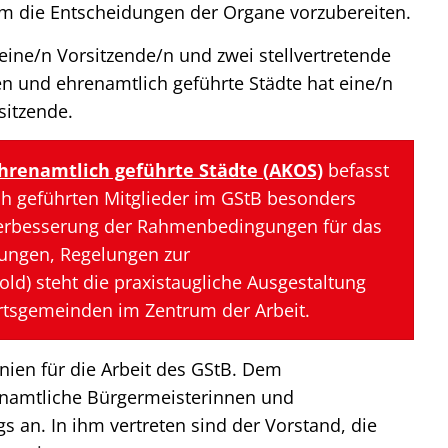
um die Entscheidungen der Organe vorzubereiten.
eine/n Vorsitzende/n und zwei stellvertretende
en und ehrenamtlich geführte Städte hat eine/n
sitzende.
hrenamtlich geführte Städte (AKOS)
befasst
h geführten Mitglieder im GStB besonders
erbesserung der Rahmenbedingungen für das
ungen, Regelungen zur
) steht die praxistaugliche Ausgestaltung
tsgemeinden im Zentrum der Arbeit.
inien für die Arbeit des GStB. Dem
namtliche Bürgermeisterinnen und
s an. In ihm vertreten sind der Vorstand, die