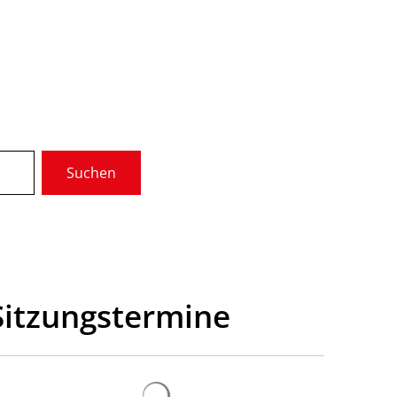
Wir über uns
Gremien
Suchen
munale Dienste
Service
Sitzungstermine
Suchergebnisse werden geladen