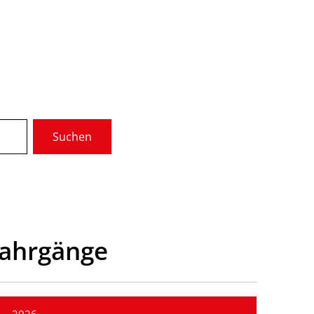
Wir über uns
Gremien
Suchen
munale Dienste
Service
Jahrgänge