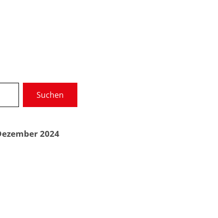
Wir über uns
Gremien
Suchen
munale Dienste
Service
 Dezember 2024