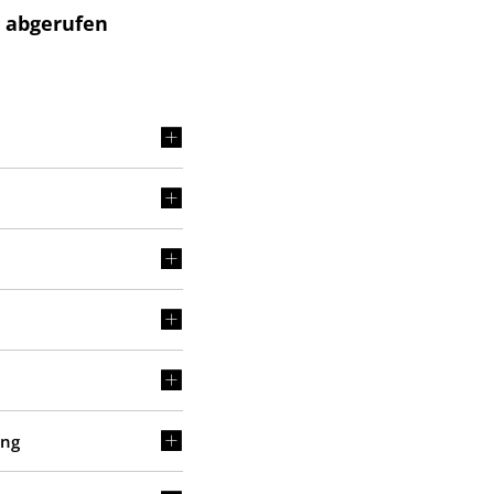
t abgerufen
ung