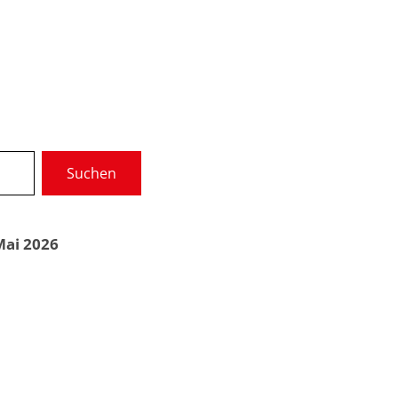
Wir über uns
Gremien
Suchen
munale Dienste
Service
Mai 2026