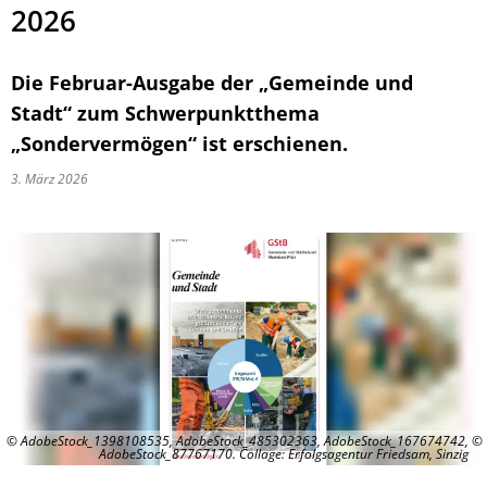
2026
Die Februar-Ausgabe der „Gemeinde und
Stadt“ zum Schwerpunktthema
„Sondervermögen“ ist erschienen.
3. März 2026
© AdobeStock_1398108535, AdobeStock_485302363, AdobeStock_167674742,
AdobeStock_87767170. Collage: Erfolgsagentur Friedsam, Sinzig