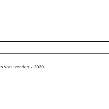
Publikationen
Schwerpunkte
Kom
es Vorsitzenden
2020