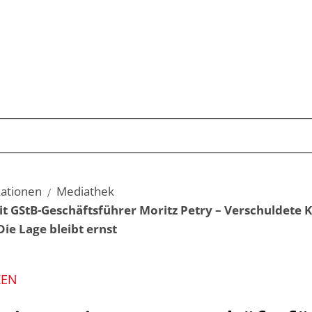
Publikationen
Schwerpunkte
Kom
kationen
Mediathek
t GStB-Geschäftsführer Moritz Petry – Verschuldet
Die Lage bleibt ernst
ZEN