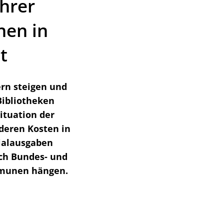
hrer
nen in
t
ern steigen und
ibliotheken
ituation der
 deren Kosten in
zialausgaben
rch Bundes- und
ommunen hängen.