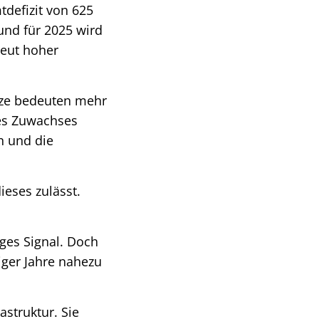
defizit von 625
 und für 2025 wird
neut hoher
tze bedeuten mehr
des Zuwachses
en und die
eses zulässt.
ges Signal. Doch
iger Jahre nahezu
struktur. Sie