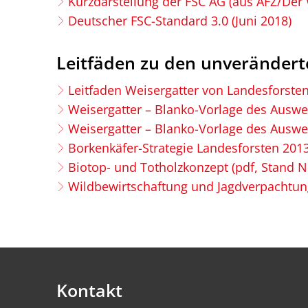
Kurzdarstellung der FSC AG (aus AFZ/Der 
Deutscher FSC-Standard 3.0 (Juni 2018)
Leitfäden zu den unveränder
Leitfaden Weisergatter von Landesforsten
Weisergatter – Blanko-Vorlage des Ausw
Weisergatter – Blanko-Vorlage des Auswe
Borkenkäfer-Strategie Landesforsten 2013
Biotop- und Totholzkonzept (pdf, Stand 
Wildbewirtschaftung und Jagdverpachtung
Kontakt