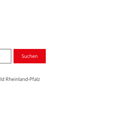
Wir über uns
Gremien
Suchen
munale Dienste
Service
d Rheinland-Pfalz