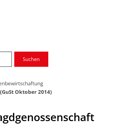
Wir über uns
Gremien
Suchen
munale Dienste
Service
enbewirtschaftung
 (GuSt Oktober 2014)
Jagdgenossenschaft