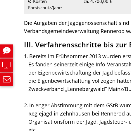
Ø-Kosten
ca. 4.700,00 €
Forstschutz/Jahr:
Die Aufgaben der Jagdgenossenschaft sind
Verbandsgemeindeverwaltung Rennerod 
III. Verfahrensschritte bis zu
Bereits im Frühsommer 2013 wurden erste
Es fanden seinerzeit einige Info-Veransta
der Eigenbewirtschaftung der Jagd befass
die Eigenbewirtschaftung vollzogen hatt
Zweckverband „Lennebergwald” Mainz/B
In enger Abstimmung mit dem GStB wurden
Regiejagd in Zehnhausen bei Rennerod au
Organisationsform der Jagd, Jagdsteuer- u
etc.