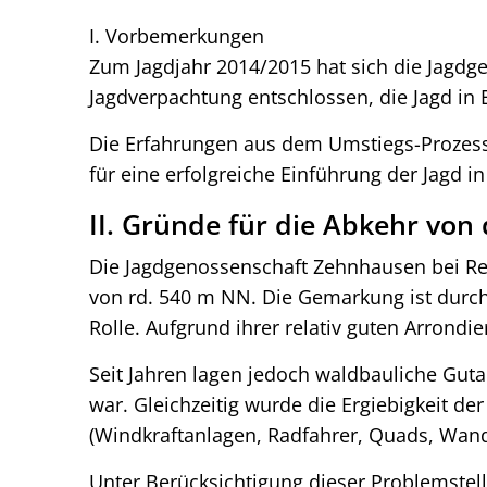
Jagd
I. Vorbemerkungen
Zum Jagdjahr 2014/2015 hat sich die Jagd
am
Jagdverpachtung entschlossen, die Jagd in 
Beispiel
Die Erfahrungen aus dem Umstiegs-Prozess s
für eine erfolgreiche Einführung der Jagd i
der
II. Gründe für die Abkehr von
Jagdgenossenschaft
Die Jagdgenossenschaft Zehnhausen bei Renn
Zehnhausen
von rd. 540 m NN. Die Gemarkung ist durch
Rolle. Aufgrund ihrer relativ guten Arrondi
bei
Seit Jahren lagen jedoch waldbauliche Guta
Rennerod
war. Gleichzeitig wurde die Ergiebigkeit de
(Windkraftanlagen, Radfahrer, Quads, Wand
(GuSt
Unter Berücksichtigung dieser Problemstel