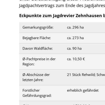
Oktober
Jagdpachtvertrags zum Ende des Jagdjahres
2014)
Eckpunkte zum Jagdrevier Zehnhausen b
Gemarkungsgröße:
ca. 296 ha
Bejagbare Fläche:
ca. 273 ha
Davon Waldfläche:
ca. 90 ha
Ø-Pachtpreise in der
ca. 10,50 €
Region:
Ø-Abschüsse der
21 Stück Rehwild; Sc
letzten Jahre:
Forstlicher
erheblich gefährdet
Gefährdungsgrad: