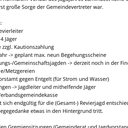
rst große Sorge der Gemeindevertreter war.
:
vierleiter
 4 Jäger
e zzgl. Kautionszahlung
Jahr -> geplant max. neun Begehungsscheine
gungs-/Gemeinschaftsjagden -> derzeit noch in der F
mie/Metzgereien
stamt gegen Entgelt (für Strom und Wasser)
ngen -> Jagdleiter und mithelfende Jäger
r/Verbandsgemeindekasse
t sich endgültig für die (Gesamt-) Revierjagd entschie
Hegegedanke etwas in den Hintergrund tritt.
en Gremiensitzungen (Gemeinderat und Jagdvorstand) 