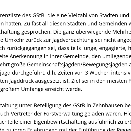
erenzliste des GStB, die eine Vielzahl von Städten u
n hatten. Zu fast all diesen Städten und Gemeinden 
chaftung gesprochen. Die ganz überwiegende Mehrheit 
e Umkehr zurück zur Jagdverpachtung sei nicht angeda
h zurückgegangen sei, dass teils junge, engagierte, 
breite Anerkennung in ihrer Gemeinde, den umliegend
mehrt große Gemeinschaftsjagden/Bewegungsjagden ab
alljagd durchgeführt, d.h. Zeiten von 3 Wochen intensi
n Jagddruck ausgesetzt ist. Ziel sei in den meisten F
 großem Umfange erreicht werde.
taltung unter Beteiligung des GStB in Zehnhausen bei
uch Vertreter der Forstverwaltung geladen waren. Hier
teile einer Eigenbewirtschaftung ausführlich zu er
zu ihren Erfahrungen mit der Einführung der Regieja