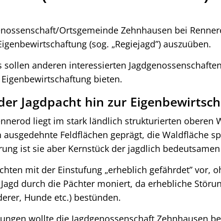
genossenschaft/Ortsgemeinde Zehnhausen bei Rennero
Eigenbewirtschaftung (sog. „Regiejagd”) auszuüben.
ollen anderen interessierten Jagdgenossenschaften H
n Eigenbewirtschaftung bieten.
 der Jagdpacht hin zur Eigenbewirtsc
erod liegt im stark ländlich strukturierten oberen 
 ausgedehnte Feldflächen geprägt, die Waldfläche spi
erung ist sie aber Kernstück der jagdlich bedeutsamen
chten mit der Einstufung „erheblich gefährdet” vor, 
r Jagd durch die Pächter moniert, da erhebliche Störu
erer, Hunde etc.) bestünden.
lungen wollte die Jagdgenossenschaft Zehnhausen be