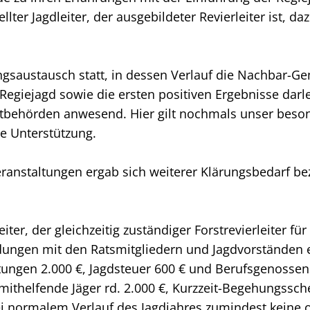
ter Jagdleiter, der ausgebildeter Revierleiter ist, da
ngsaustausch statt, in dessen Verlauf die Nachbar-G
egiejagd sowie die ersten positiven Ergebnisse darle
stbehörden anwesend. Hier gilt nochmals unser beson
he Unterstützung.
anstaltungen ergab sich weiterer Klärungsbedarf bez
er, der gleichzeitig zuständiger Forstrevierleiter fü
ndungen mit den Ratsmitgliedern und Jagdvorständen 
tungen 2.000 €, Jagdsteuer 600 € und Berufsgenossens
 mithelfende Jäger rd. 2.000 €, Kurzzeit-Begehungssch
bei normalem Verlauf des Jagdjahres zumindest keine