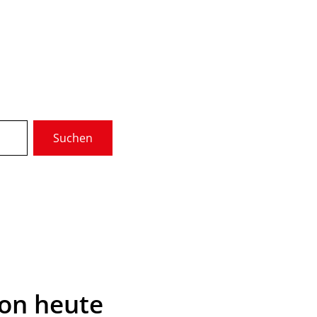
Wir über uns
Gremien
Suchen
munale Dienste
Service
on heute