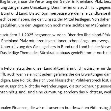
ag Ende Januar die Verteilung der Gelder in Rheinland-Pfalz besch
nung zur genauen Umsetzung. Dann helfen uns auch nicht gegense
Bund und Land. Bis zur Sommerpause werden alle Landkreise ih
hlossen haben, die den Einsatz der Mittel festlegen. Von daher
gedulden, um den Beginn von noch mehr sichtbaren Maßnahmen
die seit dem 1.1.2025 begonnen wurden, über den Rheinland-Pfalz-
Rheinland-Pfalz mit ihren Investitionen schon längst unterwegs.
e Unterstützung des Gesetzgebers in Bund und Land bei der Verw
 Das leidige Thema des Bürokratieabbaus genießt immer noch nicht
m Reformstau, den unser Land aktuell lähmt. Ich wünsche mir dahe
fft, auch wenn sie nicht jedem gefallen; die die Erwartungen dämp
gen. Eine Politik, die sich vom klassischen Politikersprech löst,
 ausspricht. Nicht die Veränderungen, die zur Sicherung unsere
anzen nötig sind, sind eine Zumutung, sondern das Nichtstun, wei
unalen Finanzen, die wir mit unserem bundesweiten Aktionstag