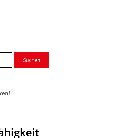
Wir über uns
Gremien
Suchen
munale Dienste
Service
ken!
higkeit