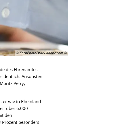
© KochPhoto/stock.adobe.com
ände des Ehrenamtes
 deutlich. Ansonsten
Moritz Petry,
ter wie in Rheinland-
eit über 6.000
it den
3 Prozent besonders