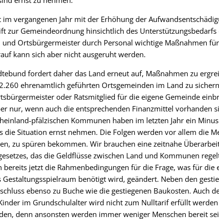
sind ernst zu nehmen.
t im vergangenen Jahr mit der Erhöhung der Aufwandsentschädi
ift zur Gemeindeordnung hinsichtlich des Unterstützungsbedarfs
n und Ortsbürgermeister durch Personal wichtige Maßnahmen f
rauf kann sich aber nicht ausgeruht werden.
tebund fordert daher das Land erneut auf, Maßnahmen zu ergrei
2.260 ehrenamtlich geführten Ortsgemeinden im Land zu sichern.
tsbürgermeister oder Ratsmitglied für die eigene Gemeinde einb
aber nur, wenn auch die entsprechenden Finanzmittel vorhanden s
e rheinland-pfälzischen Kommunen haben im letzten Jahr ein Minu
die Situation ernst nehmen. Die Folgen werden vor allem die Me
ben, zu spüren bekommen. Wir brauchen eine zeitnahe Überarbei
gesetzes, das die Geldflüsse zwischen Land und Kommunen regel
h bereits jetzt die Rahmenbedingungen für die Frage, was für die 
 Gestaltungsspielraum benötigt wird, geändert. Neben den gesti
bschluss ebenso zu Buche wie die gestiegenen Baukosten. Auch d
inder im Grundschulalter wird nicht zum Nulltarif erfüllt werden
den, denn ansonsten werden immer weniger Menschen bereit sein