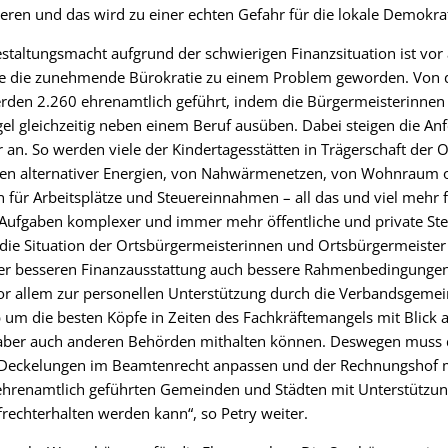
en und das wird zu einer echten Gefahr für die lokale Demokrati
taltungsmacht aufgrund der schwierigen Finanzsituation ist vor 
wie die zunehmende Bürokratie zu einem Problem geworden. Vo
rden 2.260 ehrenamtlich geführt, indem die Bürgermeisterinnen
gel gleichzeitig neben einem Beruf ausüben. Dabei steigen die A
r an. So werden viele der Kindertagesstätten in Trägerschaft der
gen alternativer Energien, von Nahwärmenetzen, von Wohnraum o
für Arbeitsplätze und Steuereinnahmen – all das und viel mehr fi
 Aufgaben komplexer und immer mehr öffentliche und private Stell
 die Situation der Ortsbürgermeisterinnen und Ortsbürgermeister
er besseren Finanzausstattung auch bessere Rahmenbedingungen f
or allem zur personellen Unterstützung durch die Verbandsgemei
um die besten Köpfe in Zeiten des Fachkräftemangels mit Blick a
aber auch anderen Behörden mithalten können. Deswegen muss 
e Deckelungen im Beamtenrecht anpassen und der Rechnungshof 
ehrenamtlich geführten Gemeinden und Städten mit Unterstützun
echterhalten werden kann“, so Petry weiter.