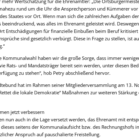
r mehr Wertschätzung für die Ehrenamtler: „Die Ortsbürgermeist
 nahezu rund um die Uhr die Ansprechperson und Kümmerer vor Or
 des Staates vor Ort. Wenn man sich die zahlreichen Aufgaben d
ls beeindruckend, was alles im Ehrenamt geleistet wird. Deswege
t Entschädigungen für finanzielle Einbußen beim Beruf kritisiert
nsprüche sind gesetzlich verbürgt. Diese in Frage zu stellen, ist a
g.“
die Kommunalwahl haben wir die große Sorge, dass immer weniger
e Rats- und Mandatsträger bereit sein werden, unter diesen Bed
fügung zu stehen“, hob Petry abschließend hervor.
dtebund hat im Rahmen seiner Mitgliederversammlung am 13. N
„Rettet die lokale Demokratie“ Maßnahmen zur weiteren Stärkun
en jetzt verbessern
n nun auch in die Lage versetzt werden, das Ehrenamt mit ents
 dieses seitens der Kommunalaufsicht bzw. des Rechnungshofs in 
tzlicher Anspruch auf pauschalierte Freistellung.