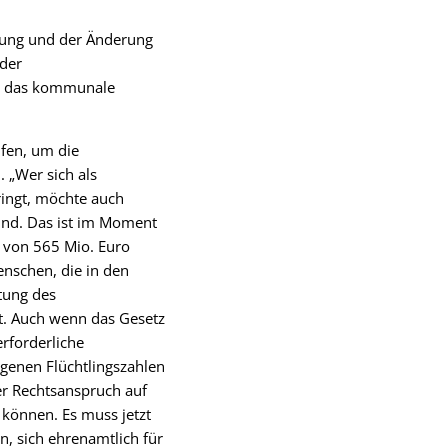
gung und der Änderung
 der
ür das kommunale
fen, um die
 „Wer sich als
ringt, möchte auch
ind. Das ist im Moment
s von 565 Mio. Euro
nschen, die in den
tung des
t. Auch wenn das Gesetz
erforderliche
egenen Flüchtlingszahlen
er Rechtsanspruch auf
 können. Es muss jetzt
, sich ehrenamtlich für