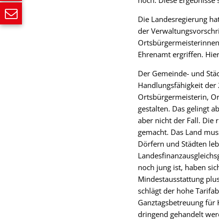
hoch. Diese Ergebnisse 
Die Landesregierung ha
der Verwaltungsvorschr
Ortsbürgermeisterinne
Ehrenamt ergriffen. Hie
Der Gemeinde- und Städ
Handlungsfähigkeit der 
Ortsbürgermeisterin, Or
gestalten. Das gelingt 
aber nicht der Fall. Di
gemacht. Das Land muss 
Dörfern und Städten le
Landesfinanzausgleichs
noch jung ist, haben sic
Mindestausstattung plus
schlägt der hohe Tarifa
Ganztagsbetreuung für K
dringend gehandelt wer