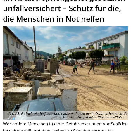
für
unfallversichert – Schutz für die,
Helferinnen
die Menschen in Not helfen
und
Helfer
© UK RLP / Viele Nothelfende unterstützen derzeit die Aufräumarbeiten im
Katastrophengebiet in Rheinland-Pfalz.
Wer andere Menschen in einer Gefahrensituation vor Schäden
bewahren will und dabei selber zu Schaden kommt, ist