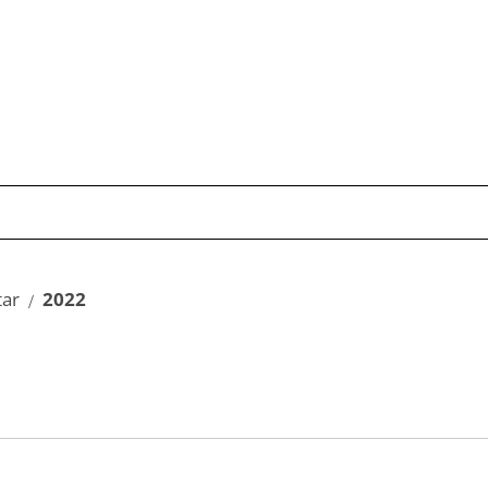
Publikationen
Schwerpunkte
Kom
ar
2022